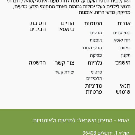
הארץ. בית הספר הוקם על מנת לתת מענה אינטלקטואלי, חברתי
ורגשי לילדים בעלי יכולות גבוהות באחד מתחומי הידע: מדעים,
מוזיקה, מדעי הרוח, אומנות.
החיים
חטיבת
אודות
המגמות
ביאסא
הביניים
המייסדים
מדעים
רוח יאסא
אומנות
הצוות
מדעי הרוח
תקנון
מוזיקה
הישגים
הרשמה
גלריות
צור קשר
סרטוני
יצירת קשר
תלמידים
תנאי
מדיניות
שימוש
פרטיות
יאסא - התיכון הישראלי למדעים ולאומנויות
קוליץ 1, ירושלים 96408