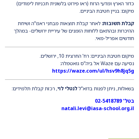
כדור הארץ ומדעי הרוח (ראו פירוט בלשונית תכניות לימודים)
מיקום: בניין חטיבת הביניים.
קבלת תשובות:
לאחר קבלת תוצאות מבחני ראמ"ה ושיחת
ההיכרות ובהתאם ללוחות הזמנים של עיריית ירושלים- במהלך
חודשים אפריל-מאי.
מיקום חטיבת הביניים: רח' החרצית 10, ירושלים.
נסיעה עם Waze אל ביה"ס גואטמלה:
https://waze.com/ul/hsv9h8jq5g
בשאלות, ניתן לפנות בדוא"ל
לנטלי לוי
, רכזת קבלת תלמידים:
בטל' 02-5418789
natali.levi@iasa-school.org.il